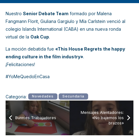
Nuestro
Senior Debate Team
formado por Malena
Fangmann Florit, Giuliana Gargiulo y Mía Carlstein venció al
colegio Islands International (CABA) en una nueva ronda
virtual de la
Oak Cup
.
La moción debatida fue
«This House Regrets the happy
ending culture in the film industry»
.
¡Felicitaciones!
#YoMeQuedoEnCasa
Categoria:
Novedades
Secundaria
Mensajes Alentadores:
Bunnies Trabajadores
«No bajemos los
brazos»