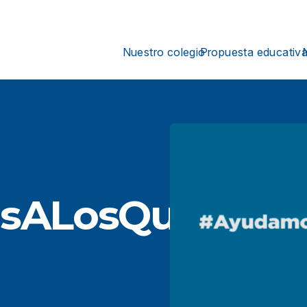
Nuestro colegio
Propuesta educativ
sALosQueAyud