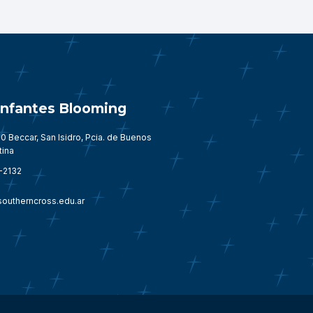
 Infantes Blooming
0 Beccar, San Isidro, Pcia. de Buenos
tina
-2132
outherncross.edu.ar