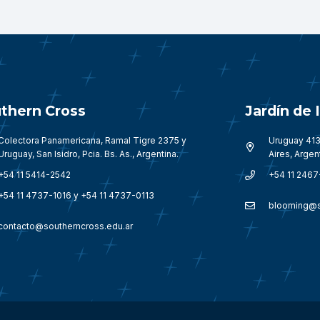
thern Cross
Jardín de
Colectora Panamericana, Ramal Tigre 2375 y
Uruguay 413
Uruguay, San Isidro, Pcia. Bs. As., Argentina.
Aires, Argen
+54 11 5414-2542
+54 11 2467
+54 11 4737-1016 y +54 11 4737-0113
blooming@s
contacto@southerncross.edu.ar