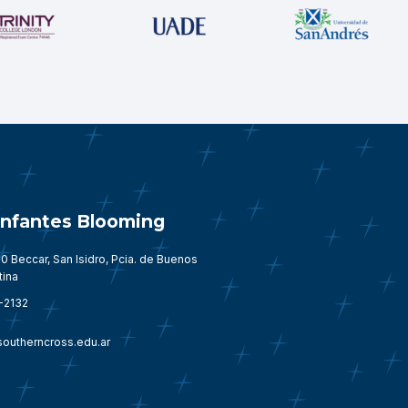
 Infantes Blooming
0 Beccar, San Isidro, Pcia. de Buenos
tina
-2132
outherncross.edu.ar