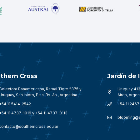
thern Cross
Jardín de
Colectora Panamericana, Ramal Tigre 2375 y
Uruguay 413
Uruguay, San Isidro, Pcia. Bs. As., Argentina.
Aires, Argen
+54 11 5414-2542
+54 11 2467
+54 11 4737-1016 y +54 11 4737-0113
blooming@s
contacto@southerncross.edu.ar