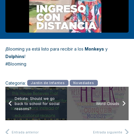
¡Blooming ya está listo para recibir a los
Monkeys
y
Dolphins
!
#Blooming
Categoria:
Jardín de Infantes
Novedades
Debate: Should we go
back to school for social
Word Clouds
reasons?
Entrada anterior
Entrada siguiente