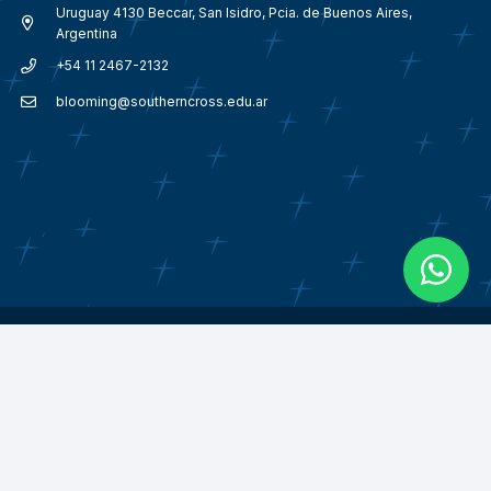
Uruguay 4130 Beccar, San Isidro, Pcia. de Buenos Aires,
Argentina
+54 11 2467-2132
blooming@southerncross.edu.ar
© 2018 – 2026
Southern Cross School Argentina.