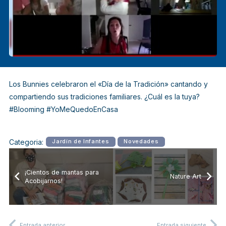
Los Bunnies celebraron el «Día de la Tradición» cantando y
compartiendo sus tradiciones familiares. ¿Cuál es la tuya?
#Blooming #YoMeQuedoEnCasa
Categoria:
Jardín de Infantes
Novedades
¡Cientos de mantas para
Nature Art
Acobijarnos!
Entrada anterior
Entrada siguiente