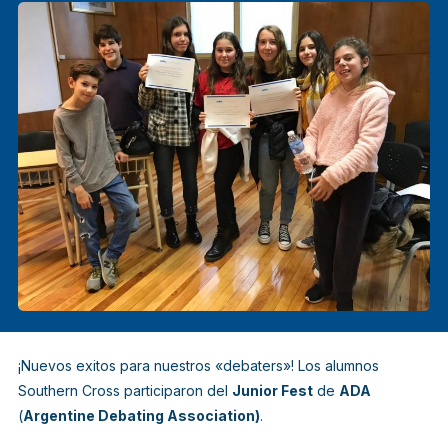
¡Nuevos exitos para nuestros «debaters»! Los alumnos
Southern Cross participaron del
Junior Fest
de
ADA
(
Argentine Debating Association)
.