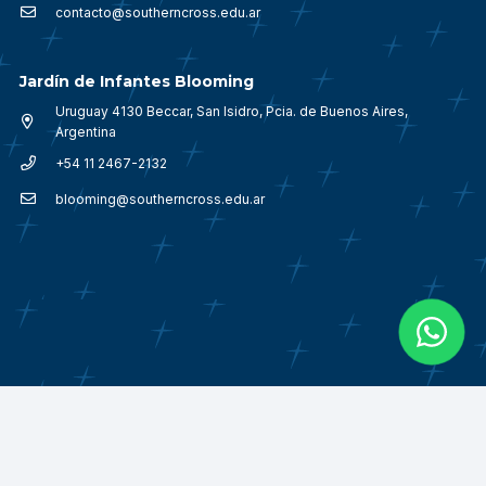
contacto@southerncross.edu.ar
Jardín de Infantes Blooming
Uruguay 4130 Beccar, San Isidro, Pcia. de Buenos Aires,
Argentina
+54 11 2467-2132
blooming@southerncross.edu.ar