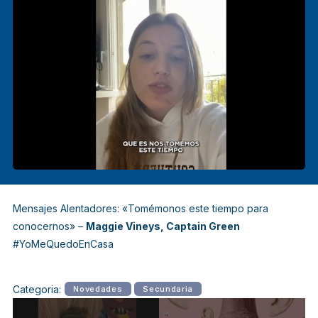
Mensajes Alentadores: «
Tomémonos este tiempo para
conocernos»
–
Maggie Vineys, Captain Green
#YoMeQuedoEnCasa
Categoria:
Novedades
Secundaria