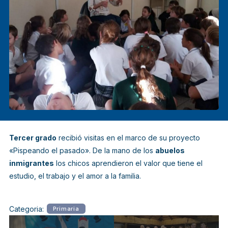
Tercer grado
recibió visitas en el marco de su proyecto
«Pispeando el pasado»
. De la mano de los
abuelos
inmigrantes
los chicos aprendieron el valor que tiene el
estudio, el trabajo y el amor a la familia.
Categoria:
Primaria