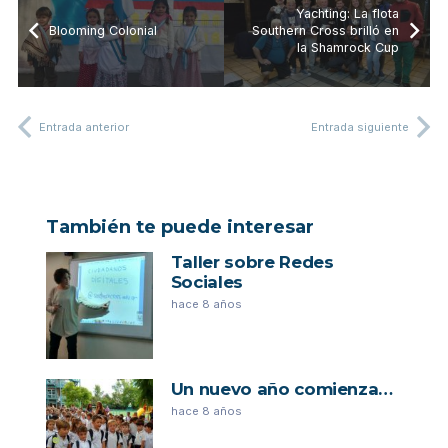
Yachting: La flota
Blooming Colonial
Southern Cross brilló en
la Shamrock Cup
Entrada anterior
Entrada siguiente
También te puede interesar
Taller sobre Redes
Sociales
hace 8 años
Un nuevo año comienza…
hace 8 años