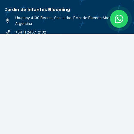
Jardín de Infantes Blooming
Uruguay 4130 Beccar, San Isidro, Pcia. de Buenos Aires,
Argentina
+54 11 2467-2132
blooming@southerncross.edu.ar