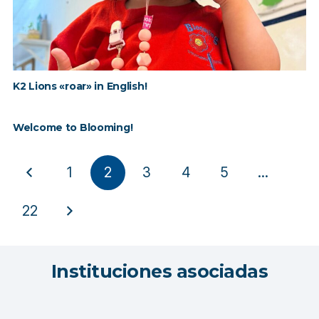
K2 Lions «roar» in English!
Welcome to Blooming!
1
2
3
4
5
…
22
Instituciones asociadas