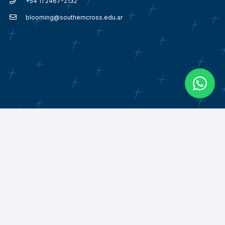
+54 11 2467-2132
blooming@southerncross.edu.ar
© 2018 – 2026
Southern Cross School Argentina.
Español