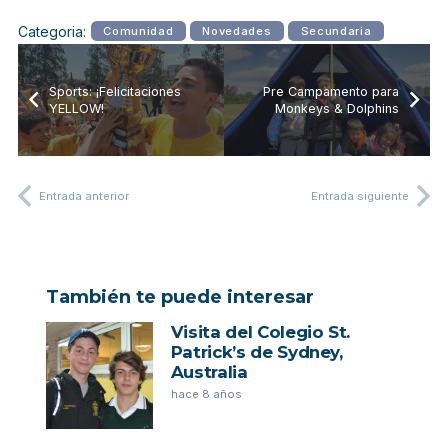
Categoria:
Comunidad
Novedades
Secundaria
Sports: ¡Felicitaciones
Pre Campamento para
YELLOW!
Monkeys & Dolphins
Entrada anterior
Entrada siguiente
También te puede interesar
Visita del Colegio St.
Patrick’s de Sydney,
Australia
hace 8 años